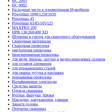
HC 2003
HC 6002
Расходные части к плазмотронам Hypertherm
Powermax 1000/1250/1650
Powermax 45
Powermax 65/85/105/125
MAXPRO 200
HPR 130/260/400 XD
Штекеры и гнезда для сварочного оборудования
Сварочные материалы
Сварочная проволока
омедненная проволока
бронзированная проволока
для меди, бронзы, латуни и медно-никелевых сплавов
для сплавов алюминия
для нержавеющих сталей
для сварки чугуна и наплавки
порошковая проволока
Вольфрамовые электроды
Средства защиты
Одежда сварщика
Куртки, фартуки, брюки
Накладки, нарукавники, гамаши
Защита головы
Перчатки сварщика