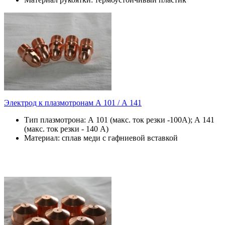
Электрод к плазмотронам А 101 / А 141
Тип плазмотрона: А 101 (макс. ток резки -100А); А 141
(макс. ток резки - 140 А)
Материал: сплав меди с гафниевой вставкой