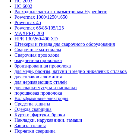
HC 2003
HC 6002
Расходные части к плазмотронам Hypertherm
Powermax 1000/1250/1650
Powermax 45
Powermax 65/85/105/125
MAXPRO 200
HPR 130/260/400 XD
Штекеры и гнезда для сварочного оборудования
Сварочные материалы
Сварочная проволока
омедненная проволока
бронзированная проволока
для меди, бронзы, латуни и медно-никелевых сплавов
для сплавов алюминия
для нержавеющих сталей
для сварки чугуна и наплавки
порошковая проволока
Вольфрамовые электроды
Средства защиты
Одежда сварщика
Куртки, фартуки, брюки
Накладки, нарукавники, гамаши
Защита головы
Перчатки сварщика