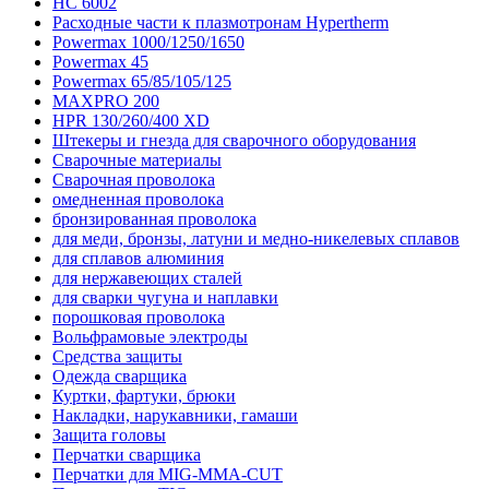
HC 6002
Расходные части к плазмотронам Hypertherm
Powermax 1000/1250/1650
Powermax 45
Powermax 65/85/105/125
MAXPRO 200
HPR 130/260/400 XD
Штекеры и гнезда для сварочного оборудования
Сварочные материалы
Сварочная проволока
омедненная проволока
бронзированная проволока
для меди, бронзы, латуни и медно-никелевых сплавов
для сплавов алюминия
для нержавеющих сталей
для сварки чугуна и наплавки
порошковая проволока
Вольфрамовые электроды
Средства защиты
Одежда сварщика
Куртки, фартуки, брюки
Накладки, нарукавники, гамаши
Защита головы
Перчатки сварщика
Перчатки для MIG-MMA-CUT