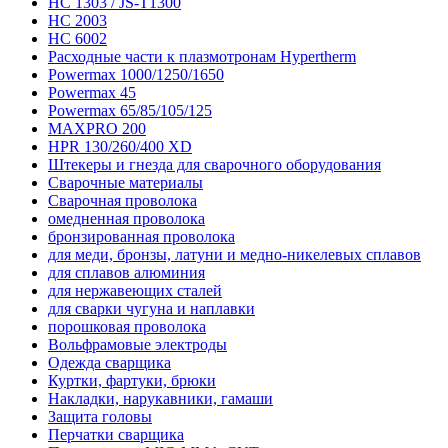
HC 1303 / JS-T1300
HC 2003
HC 6002
Расходные части к плазмотронам Hypertherm
Powermax 1000/1250/1650
Powermax 45
Powermax 65/85/105/125
MAXPRO 200
HPR 130/260/400 XD
Штекеры и гнезда для сварочного оборудования
Сварочные материалы
Сварочная проволока
омедненная проволока
бронзированная проволока
для меди, бронзы, латуни и медно-никелевых сплавов
для сплавов алюминия
для нержавеющих сталей
для сварки чугуна и наплавки
порошковая проволока
Вольфрамовые электроды
Одежда сварщика
Куртки, фартуки, брюки
Накладки, нарукавники, гамаши
Защита головы
Перчатки сварщика