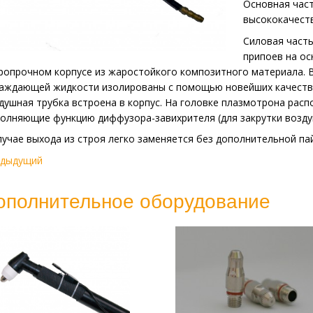
Основная част
высококачест
Силовая часть
припоев на ос
ропрочном корпусе из жаростойкого композитного материала. В
аждающей жидкости изолированы с помощью новейших качеств
душная трубка встроена в корпус. На головке плазмотрона рас
олняющие функцию диффузора-завихрителя (для закрутки возду
лучае выхода из строя легко заменяется без дополнительной пай
едыдущий
ополнительное оборудование