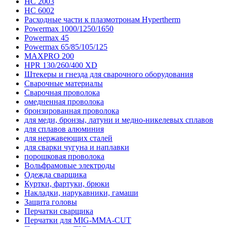
HC 2003
HC 6002
Расходные части к плазмотронам Hypertherm
Powermax 1000/1250/1650
Powermax 45
Powermax 65/85/105/125
MAXPRO 200
HPR 130/260/400 XD
Штекеры и гнезда для сварочного оборудования
Сварочные материалы
Сварочная проволока
омедненная проволока
бронзированная проволока
для меди, бронзы, латуни и медно-никелевых сплавов
для сплавов алюминия
для нержавеющих сталей
для сварки чугуна и наплавки
порошковая проволока
Вольфрамовые электроды
Одежда сварщика
Куртки, фартуки, брюки
Накладки, нарукавники, гамаши
Защита головы
Перчатки сварщика
Перчатки для MIG-MMA-CUT