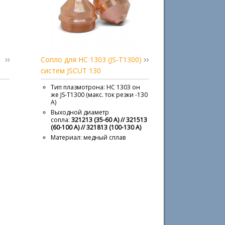
Сопло для HC 1303 (JS-T1300)
систем JSCUT 130
н
Тип плазмотрона: HC 1303 он
же JS-T1300 (макс. ток резки -130
А)
Выходной диаметр
сопла:
321213 (35-60 A) // 321513
(60-100 А) // 321813 (100-130 А)
Материал: медный сплав