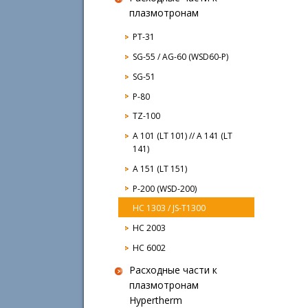
плазмотронам
PT-31
SG-55 / AG-60 (WSD60-P)
SG-51
P-80
TZ-100
A 101 (LT 101) // A 141 (LT
141)
A 151 (LT 151)
P-200 (WSD-200)
HC 1303 / JS-T1300
HC 2003
HC 6002
Расходные части к
плазмотронам
Hypertherm