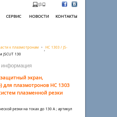
СЕРВИС
НОВОСТИ
КОНТАКТЫ
части к плазмотронам
HC 1303 / JS-
м JSCUT 130
я информация
(защитный экран,
) для плазмотронов HC 1303
) систем плазменной резки
еской резки на токах до 130 А ; артикул