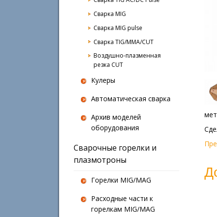
Сварка MIG
Сварка MIG pulse
Сварка TIG/MMA/CUT
Воздушно-плазменная
резка CUT
Кулеры
Автоматическая сварка
мет
Архив моделей
оборудования
Сде
Пр
Сварочные горелки и
плазмотроны
Д
Горелки MIG/MAG
Расходные части к
горелкам MIG/MAG