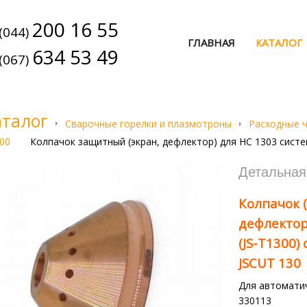
200 16 55
(044)
ГЛАВНАЯ
КАТАЛОГ
634 53 49
(067)
аталог
Сварочные горелки и плазмотроны
Расходные 
00
Колпачок защитный (экран, дефлектор) для HC 1303 систе
Детальна
Колпачок 
дефлектор
(JS-T1300
JSCUT 130
Для автоматич
330113