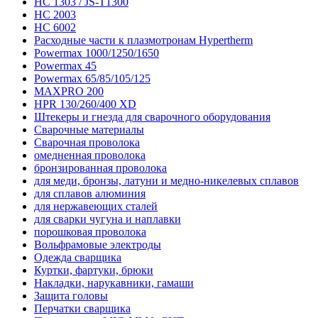
HC 1303 / JS-T1300
HC 2003
HC 6002
Расходные части к плазмотронам Hypertherm
Powermax 1000/1250/1650
Powermax 45
Powermax 65/85/105/125
MAXPRO 200
HPR 130/260/400 XD
Штекеры и гнезда для сварочного оборудования
Сварочные материалы
Сварочная проволока
омедненная проволока
бронзированная проволока
для меди, бронзы, латуни и медно-никелевых сплавов
для сплавов алюминия
для нержавеющих сталей
для сварки чугуна и наплавки
порошковая проволока
Вольфрамовые электроды
Одежда сварщика
Куртки, фартуки, брюки
Накладки, нарукавники, гамаши
Защита головы
Перчатки сварщика