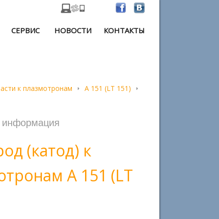
СЕРВИС
НОВОСТИ
КОНТАКТЫ
части к плазмотронам
A 151 (LT 151)
я информация
од (катод) к
отронам А 151 (LT