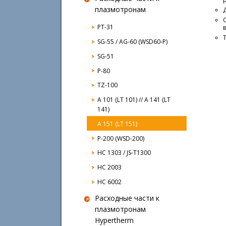
плазмотронам
PT-31
SG-55 / AG-60 (WSD60-P)
SG-51
P-80
TZ-100
A 101 (LT 101) // A 141 (LT
141)
A 151 (LT 151)
P-200 (WSD-200)
HC 1303 / JS-T1300
HC 2003
HC 6002
Расходные части к
плазмотронам
Hypertherm