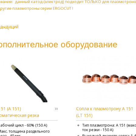
мание: данный катод (электрод) подходит ТОЛЬКО для плазмотронов
другие плазмотроны серии ERGOCUT !
едыдущий
ополнительное оборудование
151 (A 151)
Сопла к плазмотрону А 151
оматическая резка
(LT 151)
Рабочий цикл - 60% (150 А)
Тип плазмотрона: А 151 (макс
ток резки - 150 А)
Макс. толщина раздельного
реза - 40 мм
Выходной диаметр сопла: 1,