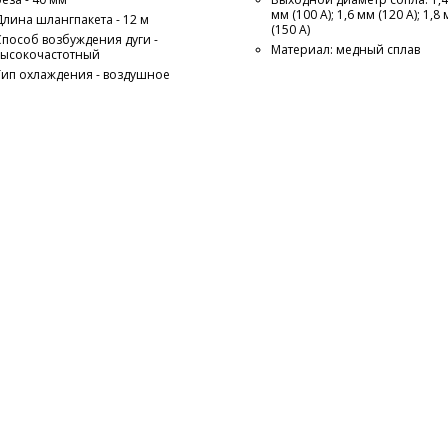
мм (100 А); 1,6 мм (120 А); 1,8
Длина шлангпакета - 12 м
(150 А)
Способ возбуждения дуги -
Материал: медный сплав
высокочастотный
Тип охлаждения - воздушное