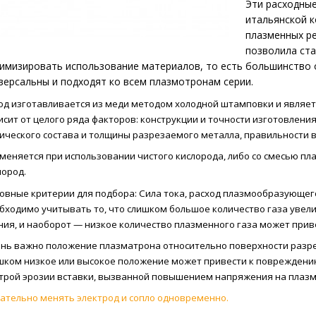
Эти расходны
итальянской к
плазменных р
позволила ст
имизировать использование материалов, то есть большинство
версальны и подходят ко всем плазмотронам серии.
од изготавливается из меди методом холодной штамповки и являет
исит от целого ряда факторов: конструкции и точности изготовлени
ического состава и толщины разрезаемого металла, правильности в
меняется при использовании чистого кислорода, либо со смесью пла
лород.
овные критерии для подбора: Сила тока, расход плазмообразующего
бходимо учитывать то, что слишком большое количество газа увелич
ния, и наоборот — низкое количество плазменного газа может прив
нь важно положение плазматрона относительно поверхности разре
шком низкое или высокое положение может привести к повреждению
трой эрозии вставки, вызванной повышением напряжения на плазм
ательно менять электрод и сопло одновременно.