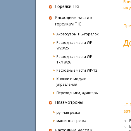
Вни
Горелки TIG
на 
Расходные части к
горелкам TIG
Пр
Аксессуары TIG-горелок
Д
Расходные части WP-
9/20/25
Расходные части WP-
17/18/26
Расходные части WP-12
Кнопки и модули
управления
Переходники, адаптеры
Плазмотроны
LT 
авт
ручная резка
машинная резка
Расходные части к