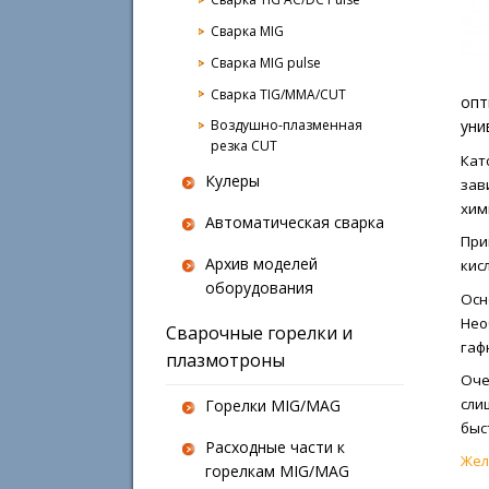
Сварка MIG
Сварка MIG pulse
Сварка TIG/MMA/CUT
опт
Воздушно-плазменная
уни
резка CUT
Кат
Кулеры
зав
хим
Автоматическая сварка
При
Архив моделей
кис
оборудования
Осн
Нео
Сварочные горелки и
гаф
плазмотроны
Оче
сли
Горелки MIG/MAG
быс
Расходные части к
Жел
горелкам MIG/MAG