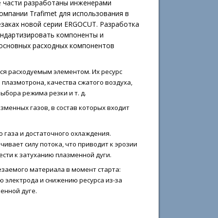
е части разработаны инженерами
омпании Trafimet для использования в
езаках новой серии ERGOCUT. Разработка
андартизировать компоненты и
 основных расходных компонентов
ся расходуемым элементом. Их ресурс
я плазмотрона, качества сжатого воздуха,
ыбора режима резки и т. д.
зменных газов, в состав которых входит
 газа и достаточного охлаждения.
ивает силу потока, что приводит к эрозии
ести к затуханию плазменной дуги.
заемого материала в момент старта:
 электрода и снижению ресурса из-за
енной дуге.