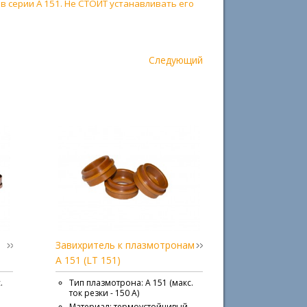
 серии A 151. Не СТОИТ устанавливать его
Следующий
Завихритель к плазмотронам
А 151 (LT 151)
.
Тип плазмотрона: А 151 (макс.
ток резки - 150 А)
4
Материал: термоустойчивый