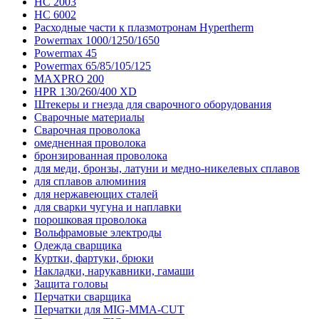
HC 2003
HC 6002
Расходные части к плазмотронам Hypertherm
Powermax 1000/1250/1650
Powermax 45
Powermax 65/85/105/125
MAXPRO 200
HPR 130/260/400 XD
Штекеры и гнезда для сварочного оборудования
Сварочные материалы
Сварочная проволока
омедненная проволока
бронзированная проволока
для меди, бронзы, латуни и медно-никелевых сплавов
для сплавов алюминия
для нержавеющих сталей
для сварки чугуна и наплавки
порошковая проволока
Вольфрамовые электроды
Одежда сварщика
Куртки, фартуки, брюки
Накладки, нарукавники, гамаши
Защита головы
Перчатки сварщика
Перчатки для MIG-MMA-CUT