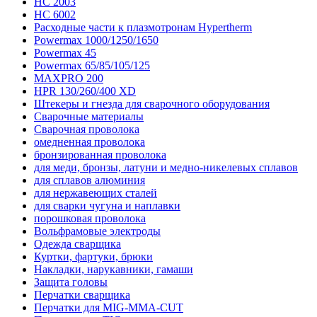
HC 2003
HC 6002
Расходные части к плазмотронам Hypertherm
Powermax 1000/1250/1650
Powermax 45
Powermax 65/85/105/125
MAXPRO 200
HPR 130/260/400 XD
Штекеры и гнезда для сварочного оборудования
Сварочные материалы
Сварочная проволока
омедненная проволока
бронзированная проволока
для меди, бронзы, латуни и медно-никелевых сплавов
для сплавов алюминия
для нержавеющих сталей
для сварки чугуна и наплавки
порошковая проволока
Вольфрамовые электроды
Одежда сварщика
Куртки, фартуки, брюки
Накладки, нарукавники, гамаши
Защита головы
Перчатки сварщика
Перчатки для MIG-MMA-CUT