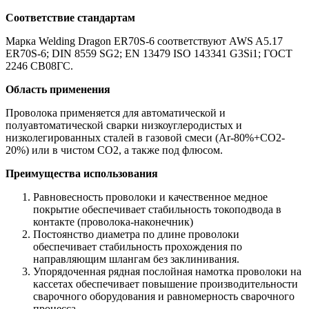
Соответствие стандартам
Марка Welding Dragon ER70S-6 соответствуют AWS A5.17
ER70S-6; DIN 8559 SG2; EN 13479 ISO 143341 G3Si1; ГОСТ
2246 СВ08ГС.
Область применения
Проволока применяется для автоматической и
полуавтоматической сварки низкоуглеродистых и
низколегированных сталей в газовой смеси (Ar-80%+CO2-
20%) или в чистом СО2, а также под флюсом.
Преимущества использования
Равновесность проволоки и качественное медное
покрытие обеспечивает стабильность токоподвода в
контакте (проволока-наконечник)
Постоянство диаметра по длине проволоки
обеспечивает стабильность прохождения по
направляющим шлангам без заклинивания.
Упорядоченная рядная послойная намотка проволоки на
кассетах обеспечивает повышение производительности
сварочного оборудования и равномерность сварочного
процесса.