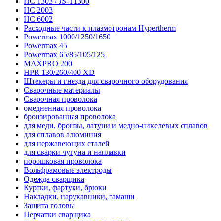
HC 1303 / JS-T1300
HC 2003
HC 6002
Расходные части к плазмотронам Hypertherm
Powermax 1000/1250/1650
Powermax 45
Powermax 65/85/105/125
MAXPRO 200
HPR 130/260/400 XD
Штекеры и гнезда для сварочного оборудования
Сварочные материалы
Сварочная проволока
омедненная проволока
бронзированная проволока
для меди, бронзы, латуни и медно-никелевых сплавов
для сплавов алюминия
для нержавеющих сталей
для сварки чугуна и наплавки
порошковая проволока
Вольфрамовые электроды
Одежда сварщика
Куртки, фартуки, брюки
Накладки, нарукавники, гамаши
Защита головы
Перчатки сварщика