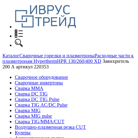
Каталог
Сварочные горелки и плазмотроны
Расходные части к
плазмотронам Hypertherm
HPR 130/260/400 XD
Завихритель
200 А артикул 220353
Сварочное оборудование
Сварочные инверторы
Сварка MMA
Сварка DC TIG
Сварка DC TIG Pulse
Сварка TIG AC/DC Pulse
Сварка MIG
Сварка MIG pulse
Сварка TIG/MMA/CUT
Воздушно-плазменная резка CUT
Кулеры