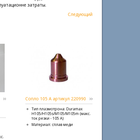
луатационне затраты.
Следующий
Сопло 105 А артикул 220990
Тип плазмотрона: Duramax
H105/H105s/M105/M105m (макс.
ток резки - 105 А)
Материал: сплав меди
с.