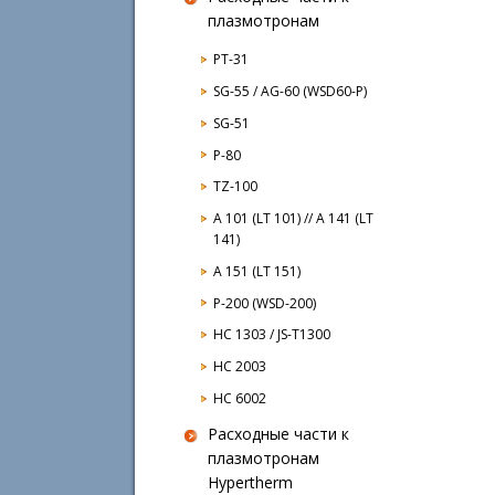
плазмотронам
PT-31
SG-55 / AG-60 (WSD60-P)
SG-51
P-80
TZ-100
A 101 (LT 101) // A 141 (LT
141)
A 151 (LT 151)
P-200 (WSD-200)
HC 1303 / JS-T1300
HC 2003
HC 6002
Расходные части к
плазмотронам
Hypertherm