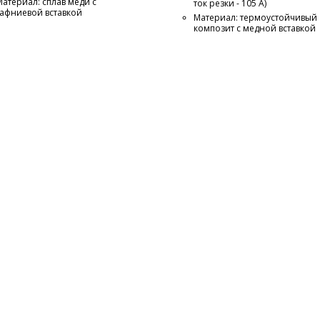
Материал: сплав меди c
ток резки - 105 А)
гафниевой вставкой
Материал: термоустойчивый
композит с медной вставкой