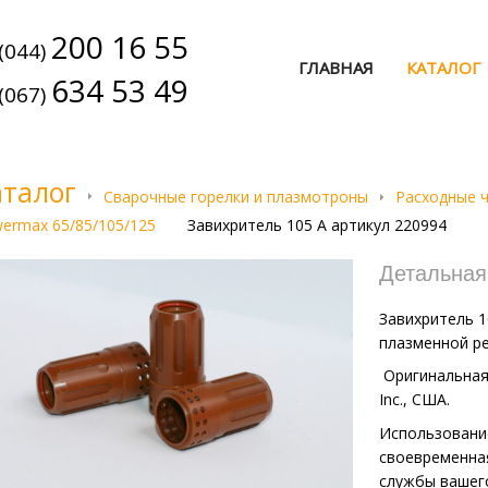
200 16 55
(044)
ГЛАВНАЯ
КАТАЛОГ
634 53 49
(067)
аталог
Сварочные горелки и плазмотроны
Расходные ч
ermax 65/85/105/125
Завихритель 105 А артикул 220994
Детальна
Завихритель 1
плазменной р
Оригинальная 
Inc., США.
Использование
своевременна
службы вашег