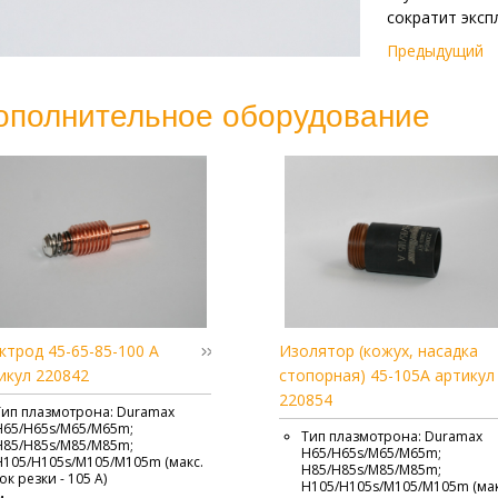
сократит эксп
Предыдущий
ополнительное оборудование
ктрод 45-65-85-100 А
Изолятор (кожух, насадка
икул 220842
стопорная) 45-105А артикул
220854
Тип плазмотрона: Duramax
H65/H65s/M65/M65m;
Тип плазмотрона: Duramax
H85/H85s/M85/M85m;
H65/H65s/M65/M65m;
H105/H105s/M105/M105m (макс.
H85/H85s/M85/M85m;
ток резки - 105 А)
H105/H105s/M105/M105m (мак