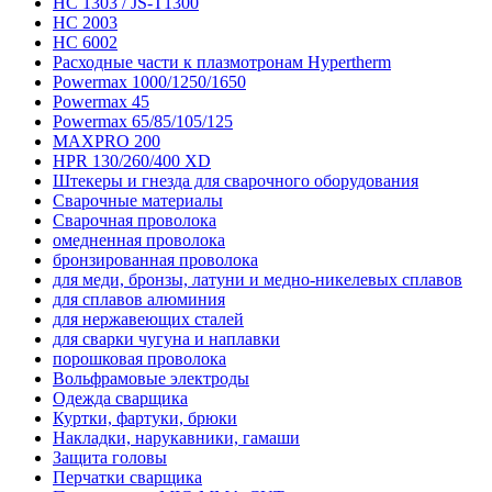
HC 1303 / JS-T1300
HC 2003
HC 6002
Расходные части к плазмотронам Hypertherm
Powermax 1000/1250/1650
Powermax 45
Powermax 65/85/105/125
MAXPRO 200
HPR 130/260/400 XD
Штекеры и гнезда для сварочного оборудования
Сварочные материалы
Сварочная проволока
омедненная проволока
бронзированная проволока
для меди, бронзы, латуни и медно-никелевых сплавов
для сплавов алюминия
для нержавеющих сталей
для сварки чугуна и наплавки
порошковая проволока
Вольфрамовые электроды
Одежда сварщика
Куртки, фартуки, брюки
Накладки, нарукавники, гамаши
Защита головы
Перчатки сварщика