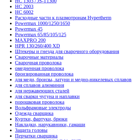
HC 1303 / JS-T1300
HC 2003
HC 6002
Расходные части к плазмотронам Hypertherm
Powermax 1000/1250/1650
Powermax 45
Powermax 65/85/105/125
MAXPRO 200
HPR 130/260/400 XD
Штекеры и гнезда для сварочного оборудования
Сварочные материалы
Сварочная проволока
омедненная проволока
бронзированная проволока
для меди, бронзы, латуни и медно-никелевых сплавов
для сплавов алюминия
для нержавеющих сталей
для сварки чугуна и наплавки
порошковая проволока
Вольфрамовые электроды
Одежда сварщика
Куртки, фартуки, брюки
Накладки, нарукавники, гамаши
Защита головы
Перчатки сварщика