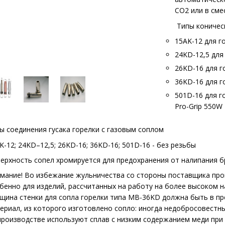
СО2 или в сме
Типы коническ
15AK-12 для г
24KD-12,5 для
26KD-16 для г
36KD-16 для г
501D-16 для г
Pro-Grip 550W
ы соединения гусака горелки с газовым соплом
K-12; 24KD–12,5; 26KD-16; 36KD-16; 501D-16 - без резьбы
ерхность сопел хромируется для предохранения от налипания бр
мание! Во избежание жульничества со стороны поставщика про
бенно для изделий, рассчитанных на работу на более высоком 
щина стенки для сопла горелки типа MB-36KD должна быть в пре
ериал, из которого изготовлено сопло: иногда недобросовестн
производстве используют сплав с низким содержанием меди при