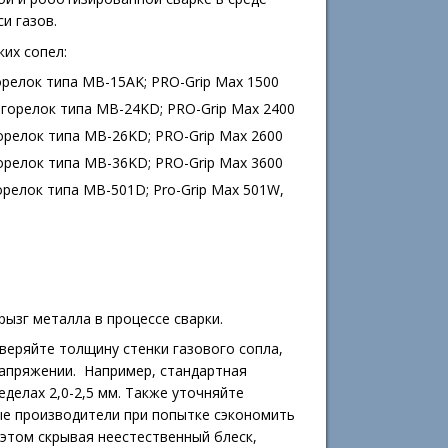
си газов.
их сопел:
орелок типа МВ-15AK; PRO-Grip Max 1500
 горелок типа MB-24KD; PRO-Grip Max 2400
орелок типа MB-26KD; PRO-Grip Max 2600
орелок типа MB-36KD; PRO-Grip Max 3600
орелок типа MB-501D; Pro-Grip Max 501W,
ызг металла в процессе сварки.
веряйте толщину стенки газового сопла,
напряжении. Например, стандартная
делах 2,0-2,5 мм. Также уточняйте
ые производители при попытке сэкономить
 этом скрывая неестественный блеск,