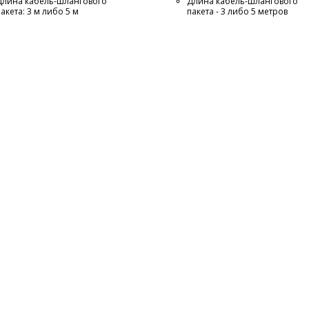
Длина кабель-шлангового
Длина кабель-шлангового
пакета: 3 м либо 5 м
пакета - 3 либо 5 метров