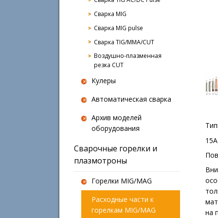
Сварка MIG
Сварка MIG pulse
Сварка TIG/MMA/CUT
Воздушно-плазменная
резка CUT
Кулеры
Автоматическая сварка
Архив моделей
Тип
оборудования
15A
Сварочные горелки и
Пов
плазмотроны
Вни
осо
Горелки MIG/MAG
тол
Расходные части к
мат
горелкам MIG/MAG
на 