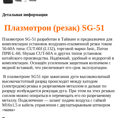
Детальная информация
Плазмотрон (резак)
SG-51
Плазмотрон SG-51 разработан в Тайване и предназначен для
комплектации установок воздушно-плазменной резки током
50-60А типа: CUT-60J (L132), торговой марки Jasic, Патон
ПРИ-L-60, Shyuan CUT-60А и других типов установок
китайского производства. Надёжный, удобный и недорогой в
комплектации. Оснащён усиленным защитным колпачком с
медной вставкой, что увеличивает его срок эксплуатации.
В плазмотроне SG51 при зажигании дуги высоковольтный
высокочастотный разряд происходит между катодом
(электродом) резака и разрезаемым металлом и дальше по
разряду возбуждается режущая дуга. При этом на этих резаках
соплом можно опираться и перемещать его по разрезаемому
металлу. Подключение — шланг подачи воздуха с гайкой
М16х1,5 и кабель управления с двухштырьковым штекером
«мама»