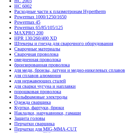
HC 2003
HC 6002
Расходные части к плазмотронам Hypertherm
Powermax 1000/1250/1650
Powermax 45
Powermax 65/85/105/125
MAXPRO 200
HPR 130/260/400 XD
Штекеры и гнезда для сварочного оборудования
Сварочные материалы
Сварочная проволока
омедненная проволока
бронзированная проволока
для меди, бронзы, латуни и медно-никелевых сплавов
для сплавов алюминия
для нержавеющих сталей
для сварки чугуна и наплавки
порошковая проволока
Вольфрамовые электроды
Одежда сварщика
Куртки, фартуки, брюки
Накладки, нарукавники, гамаши
Защита головы
Перчатки сварщика
Перчатки для MIG-MMA-CUT