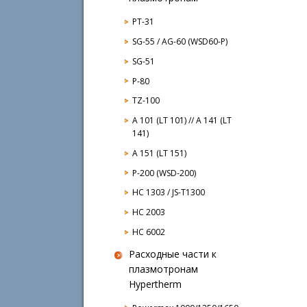
PT-31
SG-55 / AG-60 (WSD60-P)
SG-51
P-80
TZ-100
A 101 (LT 101) // A 141 (LT
141)
A 151 (LT 151)
P-200 (WSD-200)
HC 1303 / JS-T1300
HC 2003
HC 6002
Расходные части к
плазмотронам
Hypertherm