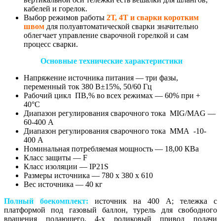
кабелей и горелок.
Выбор режимов работы
2Т, 4Т и сварки коротким
швом
для полуавтоматической сварки значительно
облегчает управление сварочной горелкой и сам
процесс сварки.
Основные технические характеристики
Напряжение источника питания — три фазы,
переменный ток 380 В±15%, 50/60 Гц
Рабочий цикл ПВ,% во всех режимах — 60% при +
40°С
Диапазон регулирования сварочного тока MIG/MAG —
60-400 А
Диапазон регулирования сварочного тока ММА -10-
400 А
Номинальная потребляемая мощность — 18,00 КВа
Класс защиты — F
Класс изоляции — IP21S
Размеры источника — 780 х 380 х 610
Вес источника — 40 кг
Полный боекомплект:
источник на 400 А; тележка с
платформой под газовый баллон, турель для свободного
вращения подающего, 4-х роликовый привод подачи