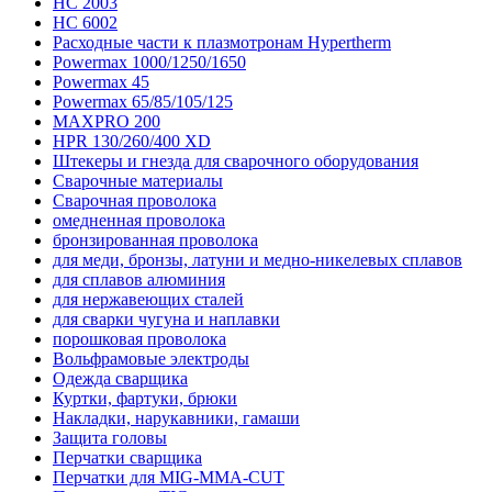
HC 2003
HC 6002
Расходные части к плазмотронам Hypertherm
Powermax 1000/1250/1650
Powermax 45
Powermax 65/85/105/125
MAXPRO 200
HPR 130/260/400 XD
Штекеры и гнезда для сварочного оборудования
Сварочные материалы
Сварочная проволока
омедненная проволока
бронзированная проволока
для меди, бронзы, латуни и медно-никелевых сплавов
для сплавов алюминия
для нержавеющих сталей
для сварки чугуна и наплавки
порошковая проволока
Вольфрамовые электроды
Одежда сварщика
Куртки, фартуки, брюки
Накладки, нарукавники, гамаши
Защита головы
Перчатки сварщика
Перчатки для MIG-MMA-CUT