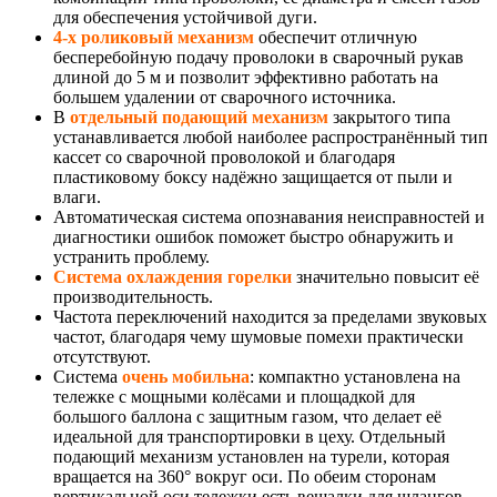
для обеспечения устойчивой дуги.
4-х роликовый механизм
обеспечит отличную
бесперебойную подачу проволоки в сварочный рукав
длиной до 5 м и позволит эффективно работать на
большем удалении от сварочного источника.
В
отдельный подающий механизм
закрытого типа
устанавливается любой наиболее распространённый тип
кассет со сварочной проволокой и благодаря
пластиковому боксу надёжно защищается от пыли и
влаги.
Автоматическая система опознавания неисправностей и
диагностики ошибок поможет быстро обнаружить и
устранить проблему.
Система охлаждения горелки
значительно повысит её
производительность.
Частота переключений находится за пределами звуковых
частот, благодаря чему шумовые помехи практически
отсутствуют.
Система
очень мобильна
: компактно установлена на
тележке с мощными колёсами и площадкой для
большого баллона с защитным газом, что делает её
идеальной для транспортировки в цеху. Отдельный
подающий механизм установлен на турели, которая
вращается на 360° вокруг оси. По обеим сторонам
вертикальной оси тележки есть вешалки для шлангов,