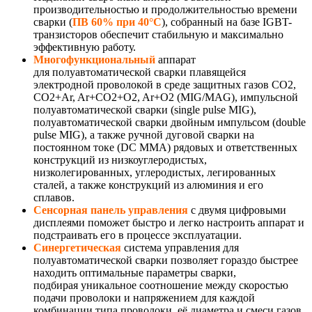
производительностью и продолжительностью времени
сварки (
ПВ 60% при 40°С
), собранный на базе IGBT-
транзисторов обеспечит стабильную и максимально
эффективную работу.
Многофункциональный
аппарат
для полуавтоматической сварки плавящейся
электродной проволокой в среде защитных газов СО2,
CO2+Ar, Ar+CO2+O2, Ar+O2 (MIG/MAG), импульсной
полуавтоматической сварки (single pulse MIG),
полуавтоматической сварки двойным импульсом (double
pulse MIG), а также ручной дуговой сварки на
постоянном токе (DC MMA) рядовых и ответственных
конструкций из низкоуглеродистых,
низколегированных, углеродистых, легированных
сталей, а также конструкций из алюминия и его
сплавов.
Сенсорная панель управления
с двумя цифровыми
дисплеями поможет быстро и легко настроить аппарат и
подстраивать его в процессе эксплуатации.
Синергетическая
система управления для
полуавтоматической сварки позволяет гораздо быстрее
находить оптимальные параметры сварки,
подбирая уникальное соотношение между скоростью
подачи проволоки и напряжением для каждой
комбинации типа проволоки, её диаметра и смеси газов