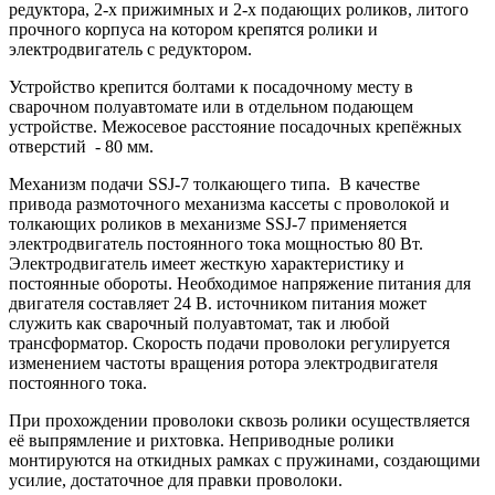
редуктора, 2-x прижимных и 2-x подающих роликов, литого
прочного корпуса на котором крепятся ролики и
электродвигатель с редуктором.
Устройство крепится болтами к посадочному месту в
сварочном полуавтомате или в отдельном подающем
устройстве. Межосевое расстояние посадочных крепёжных
отверстий - 80 мм.
Механизм подачи SSJ-7 толкающего типа. В качестве
привода размоточного механизма кассеты с проволокой и
толкающих роликов в механизме SSJ-7 применяется
электродвигатель постоянного тока мощностью 80 Вт.
Электродвигатель имеет жесткую характеристику и
постоянные обороты. Необходимое напряжение питания для
двигателя составляет 24 В. источником питания может
служить как сварочный полуавтомат, так и любой
трансформатор. Скорость подачи проволоки регулируется
изменением частоты вращения ротора электродвигателя
постоянного тока.
При прохождении проволоки сквозь ролики осуществляется
её выпрямление и рихтовка. Неприводные ролики
монтируются на откидных рамках с пружинами, создающими
усилие, достаточное для правки проволоки.