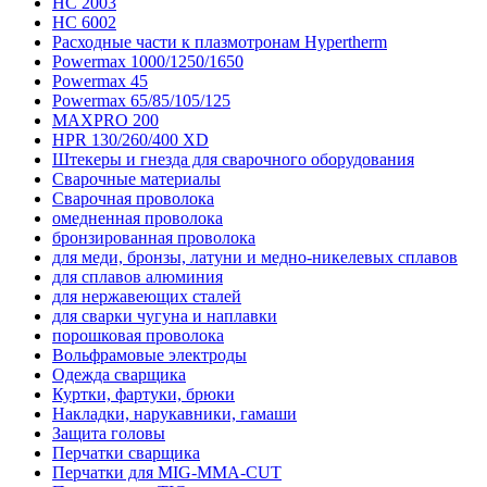
HC 2003
HC 6002
Расходные части к плазмотронам Hypertherm
Powermax 1000/1250/1650
Powermax 45
Powermax 65/85/105/125
MAXPRO 200
HPR 130/260/400 XD
Штекеры и гнезда для сварочного оборудования
Сварочные материалы
Сварочная проволока
омедненная проволока
бронзированная проволока
для меди, бронзы, латуни и медно-никелевых сплавов
для сплавов алюминия
для нержавеющих сталей
для сварки чугуна и наплавки
порошковая проволока
Вольфрамовые электроды
Одежда сварщика
Куртки, фартуки, брюки
Накладки, нарукавники, гамаши
Защита головы
Перчатки сварщика
Перчатки для MIG-MMA-CUT