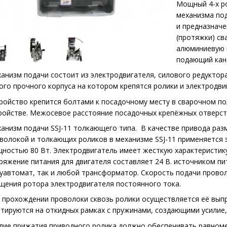
Мощный 4-х р
механизма по
и предназначе
(протяжки) св
алюминиевую и
подающий кан
анизм подачи состоит из электродвигателя, силового редуктора
ого прочного корпуса на котором крепятся ролики и электродви
ройство крепится болтами к посадочному месту в сварочном п
ройстве. Межосевое расстояние посадочных крепёжных отверст
анизм подачи SSJ-11 толкающего типа. В качестве привода раз
волокой и толкающих роликов в механизме SSJ-11 применяется 
ностью 80 Вт. Электродвигатель имеет жесткую характеристик
ряжение питания для двигателя составляет 24 В. источником п
уавтомат, так и любой трансформатор. Скорость подачи прово
щения ротора электродвигателя постоянного тока.
 прохождении проволоки сквозь ролики осуществляется её вып
тируются на откидных рамках с пружинами, создающими усилие,
лие прижатия приводного ролика должно обеспечивать равноме