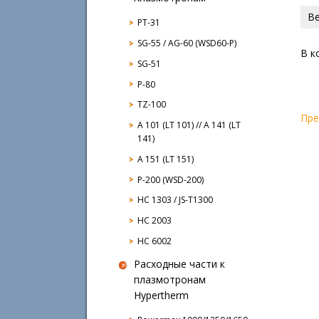
В
PT-31
SG-55 / AG-60 (WSD60-P)
В к
SG-51
P-80
TZ-100
Пр
A 101 (LT 101) // A 141 (LT
141)
A 151 (LT 151)
P-200 (WSD-200)
HC 1303 / JS-T1300
HC 2003
HC 6002
Расходные части к
плазмотронам
Hypertherm