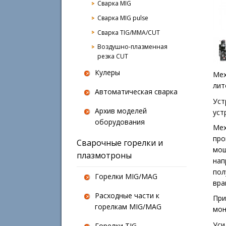
Сварка MIG
Сварка MIG pulse
Сварка TIG/MMA/CUT
Воздушно-плазменная
резка CUT
Кулеры
Мех
лит
Автоматическая сварка
Уст
Архив моделей
уст
оборудования
Мех
про
Сварочные горелки и
мощ
плазмотроны
нап
пол
Горелки MIG/MAG
вра
Расходные части к
При
горелкам MIG/MAG
мон
Уси
Горелки TIG