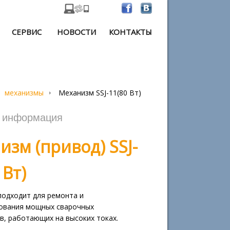
СЕРВИС
НОВОСТИ
КОНТАКТЫ
механизмы
Механизм SSJ-11(80 Вт)
я информация
изм (привод) SSJ-
 Вт)
подходит для ремонта и
ования мощных сварочных
в, работающих на высоких токах.