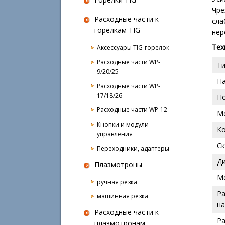
Чре
Расходные части к
сла
горелкам TIG
нер
Тех
Аксессуары TIG-горелок
Расходные части WP-
Ти
9/20/25
Н
Расходные части WP-
17/18/26
Н
Расходные части WP-12
М
Кнопки и модули
К
управления
С
Переходники, адаптеры
Д
Плазмотроны
М
ручная резка
Ра
машинная резка
н
Расходные части к
Ра
плазмотронам