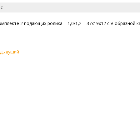
ес
омплекте 2 подающих ролика – 1,0/1,2 – 37х19х12 с V-образной
едыдущий