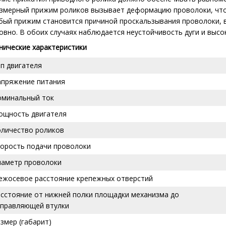
змерный прижим роликов вызывает деформацию проволоки, что 
бый прижим становится причиной проскальзывания проволоки, 
овно. В обоих случаях наблюдается неустойчивость дуги и высо
нические характеристики
п двигателя
апряжение питания
оминальный ток
ощность двигателя
оличество роликов
корость подачи проволоки
иаметр проволоки
ежосевое расстояние крепежных отверстий
сстояние от нижней полки площадки механизма до
аправляющей втулки
змер (габарит)