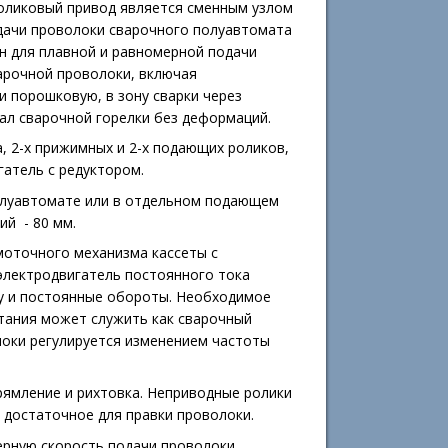
оликовый привод является сменным узлом
дачи проволоки сварочного полуавтомата
н для плавной и равномерной подачи
арочной проволоки, включая
 порошковую, в зону сварки через
ал сварочной горелки без деформаций.
, 2-x прижимных и 2-x подающих роликов,
гатель с редуктором.
олуавтомате или в отдельном подающем
ий - 80 мм.
моточного механизма кассеты с
электродвигатель постоянного тока
у и постоянные обороты. Необходимое
итания может служить как сварочный
локи регулируется изменением частоты
рямление и рихтовка. Неприводные ролики
 достаточное для правки проволоки.
рную скорость подачи проволоки.