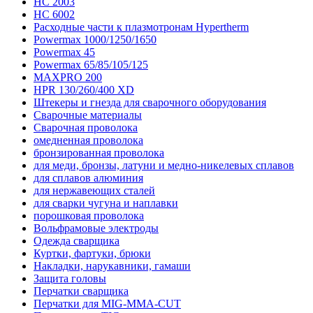
HC 2003
HC 6002
Расходные части к плазмотронам Hypertherm
Powermax 1000/1250/1650
Powermax 45
Powermax 65/85/105/125
MAXPRO 200
HPR 130/260/400 XD
Штекеры и гнезда для сварочного оборудования
Сварочные материалы
Сварочная проволока
омедненная проволока
бронзированная проволока
для меди, бронзы, латуни и медно-никелевых сплавов
для сплавов алюминия
для нержавеющих сталей
для сварки чугуна и наплавки
порошковая проволока
Вольфрамовые электроды
Одежда сварщика
Куртки, фартуки, брюки
Накладки, нарукавники, гамаши
Защита головы
Перчатки сварщика
Перчатки для MIG-MMA-CUT