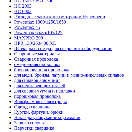
HC 1303 / JS-T1300
HC 2003
HC 6002
Расходные части к плазмотронам Hypertherm
Powermax 1000/1250/1650
Powermax 45
Powermax 65/85/105/125
MAXPRO 200
HPR 130/260/400 XD
Штекеры и гнезда для сварочного оборудования
Сварочные материалы
Сварочная проволока
омедненная проволока
бронзированная проволока
для меди, бронзы, латуни и медно-никелевых сплавов
для сплавов алюминия
для нержавеющих сталей
для сварки чугуна и наплавки
порошковая проволока
Вольфрамовые электроды
Одежда сварщика
Куртки, фартуки, брюки
Накладки, нарукавники, гамаши
Защита головы
Перчатки сварщика