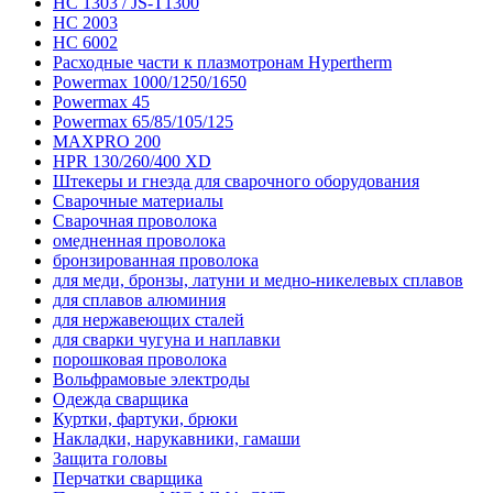
HC 1303 / JS-T1300
HC 2003
HC 6002
Расходные части к плазмотронам Hypertherm
Powermax 1000/1250/1650
Powermax 45
Powermax 65/85/105/125
MAXPRO 200
HPR 130/260/400 XD
Штекеры и гнезда для сварочного оборудования
Сварочные материалы
Сварочная проволока
омедненная проволока
бронзированная проволока
для меди, бронзы, латуни и медно-никелевых сплавов
для сплавов алюминия
для нержавеющих сталей
для сварки чугуна и наплавки
порошковая проволока
Вольфрамовые электроды
Одежда сварщика
Куртки, фартуки, брюки
Накладки, нарукавники, гамаши
Защита головы
Перчатки сварщика