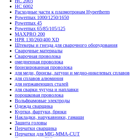
HC 2003
HC 6002
Расходные части к плазмотронам Hypertherm
Powermax 1000/1250/1650
Powermax 45
Powermax 65/85/105/125
MAXPRO 200
HPR 130/260/400 XD
Штекеры и гнезда для сварочного оборудования
Сварочные материалы
Сварочная проволока
омедненная проволока
бронзированная проволока
для меди, бронзы, латуни и медно-никелевых сплавов
для сплавов алюминия
для нержавеющих сталей
для сварки чугуна и наплавки
порошковая проволока
Вольфрамовые электроды
Одежда сварщика
Куртки, фартуки, брюки
Накладки, нарукавники, гамаши
Защита головы
Перчатки сварщика
Перчатки для MIG-MMA-CUT