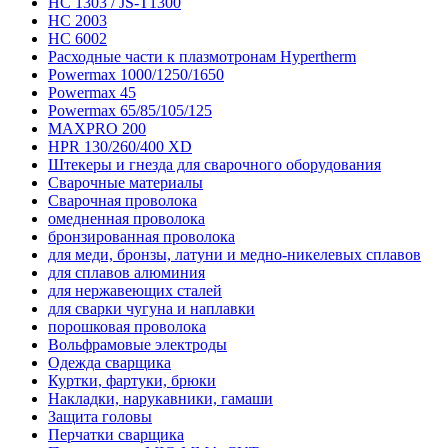
HC 1303 / JS-T1300
HC 2003
HC 6002
Расходные части к плазмотронам Hypertherm
Powermax 1000/1250/1650
Powermax 45
Powermax 65/85/105/125
MAXPRO 200
HPR 130/260/400 XD
Штекеры и гнезда для сварочного оборудования
Сварочные материалы
Сварочная проволока
омедненная проволока
бронзированная проволока
для меди, бронзы, латуни и медно-никелевых сплавов
для сплавов алюминия
для нержавеющих сталей
для сварки чугуна и наплавки
порошковая проволока
Вольфрамовые электроды
Одежда сварщика
Куртки, фартуки, брюки
Накладки, нарукавники, гамаши
Защита головы
Перчатки сварщика