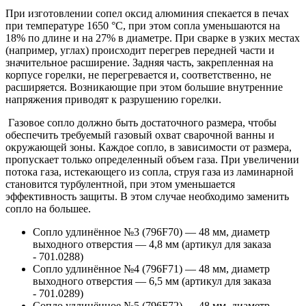
При изготовлении сопел оксид алюминия спекается в печах
при температуре 1650 °С, при этом сопла уменьшаются на
18% по длине и на 27% в диаметре. При сварке в узких местах
(например, углах) происходит перегрев передней части и
значительное расширение. Задняя часть, закрепленная на
корпусе горелки, не перегревается и, соответственно, не
расширяется. Возникающие при этом большие внутренние
напряжения приводят к разрушению горелки.
Газовое сопло должно быть достаточного размера, чтобы
обеспечить требуемый газовый охват сварочной ванны и
окружающей зоны. Каждое сопло, в зависимости от размера,
пропускает только определенный объем газа. При увеличении
потока газа, истекающего из сопла, струя газа из ламинарной
становится турбулентной, при этом уменьшается
эффективность защиты. В этом случае необходимо заменить
сопло на большее.
Сопло удлинённое №3 (796F70) — 48 мм, диаметр
выходного отверстия — 4,8 мм (артикул для заказа
- 701.0288)
Сопло удлинённое №4 (796F71) — 48 мм, диаметр
выходного отверстия — 6,5 мм (артикул для заказа
- 701.0289)
Сопло удлинённое №5 (796F72) — 48 мм, диаметр