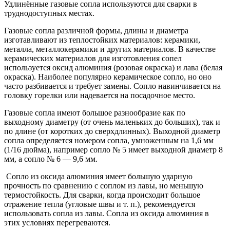
Удлинённые газовые сопла используются для сварки в
труднодоступных местах.
Газовые сопла различной формы, длины и диаметра
изготавливают из теплостойких материалов: керамики,
металла, металлокерамики и других материалов. В качестве
керамических материалов для изготовления сопел
используется оксид алюминия (розовая окраска) и лава (белая
окраска). Наиболее популярно керамическое сопло, но оно
часто разбивается и требует замены. Сопло навинчивается на
головку горелки или надевается на посадочное место.
Газовые сопла имеют большое разнообразие как по
выходному диаметру (от очень маленьких до больших), так и
по длине (от коротких до сверхдлинных). Выходной диаметр
сопла определяется номером сопла, умноженным на 1,6 мм
(1/16 дюйма), например сопло № 5 имеет выходной диаметр 8
мм, а сопло № 6 — 9,6 мм.
Сопло из оксида алюминия имеет большую ударную
прочность по сравнению с соплом из лавы, но меньшую
термостойкость. Для сварки, когда происходит большое
отражение тепла (угловые швы и т. п.), рекомендуется
использовать сопла из лавы. Сопла из оксида алюминия в
этих условиях перегреваются.