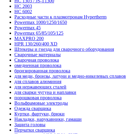
HC 1303 / JS-T1300
HC 2003
HC 6002
Расходные части к плазмотронам Hypertherm
Powermax 1000/1250/1650
Powermax 45
Powermax 65/85/105/125
MAXPRO 200
HPR 130/260/400 XD
Штекеры и гнезда для сварочного оборудования
Сварочные материалы
Сварочная проволока
омедненная проволока
бронзированная проволока
для меди, бронзы, латуни и медно-никелевых сплавов
для сплавов алюминия
для нержавеющих сталей
для сварки чугуна и наплавки
порошковая проволока
Вольфрамовые электроды
Одежда сварщика
Куртки, фартуки, брюки
Накладки, нарукавники, гамаши
Защита головы
Перчатки сварщика