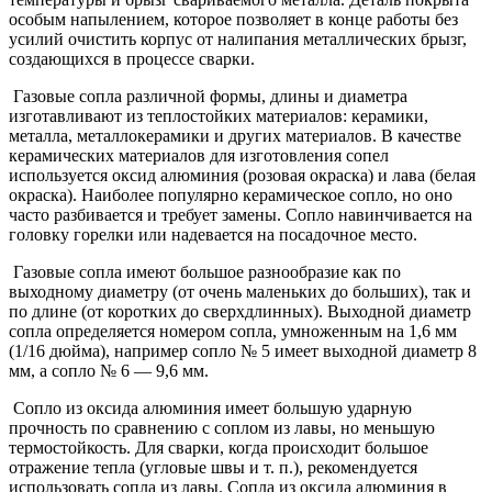
особым напылением, которое позволяет в конце работы без
усилий очистить корпус от налипания металлических брызг,
создающихся в процессе сварки.
Газовые сопла различной формы, длины и диаметра
изготавливают из теплостойких материалов: керамики,
металла, металлокерамики и других материалов. В качестве
керамических материалов для изготовления сопел
используется оксид алюминия (розовая окраска) и лава (белая
окраска). Наиболее популярно керамическое сопло, но оно
часто разбивается и требует замены. Сопло навинчивается на
головку горелки или надевается на посадочное место.
Газовые сопла имеют большое разнообразие как по
выходному диаметру (от очень маленьких до больших), так и
по длине (от коротких до сверхдлинных). Выходной диаметр
сопла определяется номером сопла, умноженным на 1,6 мм
(1/16 дюйма), например сопло № 5 имеет выходной диаметр 8
мм, а сопло № 6 — 9,6 мм.
Сопло из оксида алюминия имеет большую ударную
прочность по сравнению с соплом из лавы, но меньшую
термостойкость. Для сварки, когда происходит большое
отражение тепла (угловые швы и т. п.), рекомендуется
использовать сопла из лавы. Сопла из оксида алюминия в