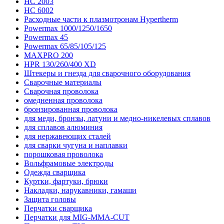
HC 2003
HC 6002
Расходные части к плазмотронам Hypertherm
Powermax 1000/1250/1650
Powermax 45
Powermax 65/85/105/125
MAXPRO 200
HPR 130/260/400 XD
Штекеры и гнезда для сварочного оборудования
Сварочные материалы
Сварочная проволока
омедненная проволока
бронзированная проволока
для меди, бронзы, латуни и медно-никелевых сплавов
для сплавов алюминия
для нержавеющих сталей
для сварки чугуна и наплавки
порошковая проволока
Вольфрамовые электроды
Одежда сварщика
Куртки, фартуки, брюки
Накладки, нарукавники, гамаши
Защита головы
Перчатки сварщика
Перчатки для MIG-MMA-CUT