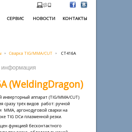
СЕРВИС
НОВОСТИ
КОНТАКТЫ
ы
Сварка TIG/MMA/CUT
CT416A
я информация
6
A (
Welding
Dragon)
й инверторный аппарат (TIG/MMA/CUT)
я сразу трёх видов работ: ручной
и ММА, аргонодуговой сварки на
ке TIG DCи плазменной резки.
щен функцией бесконтактного