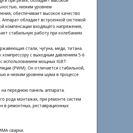
уги при резке, обладает высокой
ьностью, низким уровнем
ления, обеспечивает высокое качество
и. Аппарат обладает встроенной системой
ой компенсации входящего напряжения,
вает стабильную работу при колебаниях
ржавеющая стали, чугуна, меди, титана.
к компрессору с выходным давлением 5-6
 c использованием мощных IGBT-
ляции (PWM). Он отличается стабильной,
ью и низким уровнем шума в процессе
 на переднюю панель аппарата.
го рода монтажах, при ремонте систем
ен в ремонтных, реставрационных
MMA сварки.