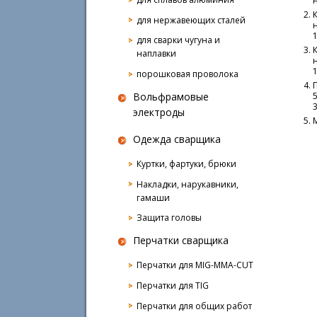
для нержавеющих сталей
1
для сварки чугуна и
наплавки
1
порошковая проволока
5
Вольфрамовые
3
электроды
Одежда сварщика
4
Куртки, фартуки, брюки
Накладки, нарукавники,
гамаши
Защита головы
Перчатки сварщика
Перчатки для MIG-MMA-CUT
Перчатки для TIG
Перчатки для общих работ