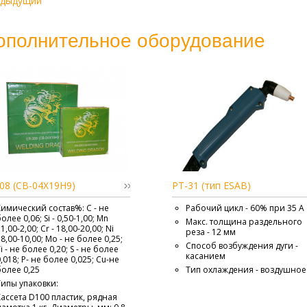
едыдущий
ополнительное оборудование
08 (СВ-04Х19Н9)
РТ-31 (тип ESAB)
Химический состав%: С - не
Рабочий цикл - 60% при 35 А
олее 0,06; Si - 0,50-1,00; Mn
Макс. толщина раздельного
 1,00-2,00; Cr - 18,00-20,00; Ni
реза - 12 мм
- 8,00-10,00; Mo - не более 0,25;
Способ возбуждения дуги -
i - не более 0,20; S - не более
касанием
0,018; P- не более 0,025; Cu-не
более 0,25
Тип охлаждения - воздушное
Типы упаковки:
Кассета D100 пластик, рядная