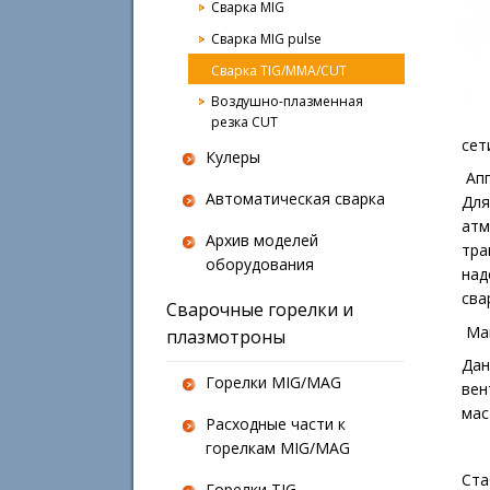
Сварка MIG
Сварка MIG pulse
Сварка TIG/MMA/CUT
Воздушно-плазменная
резка CUT
сет
Кулеры
Апп
Автоматическая сварка
Для
атм
Архив моделей
тра
оборудования
над
сва
Сварочные горелки и
Ман
плазмотроны
Дан
Горелки MIG/MAG
вен
мас
Расходные части к
горелкам MIG/MAG
Ста
Горелки TIG