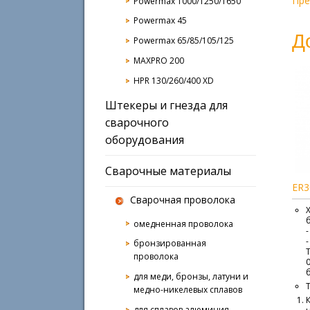
Пр
Powermax 1000/1250/1650
Powermax 45
Д
Powermax 65/85/105/125
MAXPRO 200
HPR 130/260/400 XD
Штекеры и гнезда для
сварочного
оборудования
Сварочные материалы
ER3
Сварочная проволока
б
омедненная проволока
-
бронзированная
T
проволока
для меди, бронзы, латуни и
медно-никелевых сплавов
для сплавов алюминия