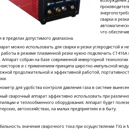
возбуждения д
производител
энергопотреб
сварки и резк
автоматическ
что обеспечи
и в пределах допустимого диапазона.
арат можно использовать для сварки и резки углеродистой и не
 работы в режиме плазменной резки нужно подключить СТ416А 
. Аппарат собран на базе современной инверторной технологии
нзисторов и с применением принципа широтно-импульсной моду
ежной продолжительной и эффективной работой, портативност
рки.
ометр для удобства контроля давления газа в системе вынесен
ный сварочный аппарат эффективно использовать при различно
тиляции и теплообменного оборудования. Аппарат будет полез
терских, автохозяйствах, на малых предприятиях и в быту.
бильность значения сварочного тока при осуществлении TIG и 