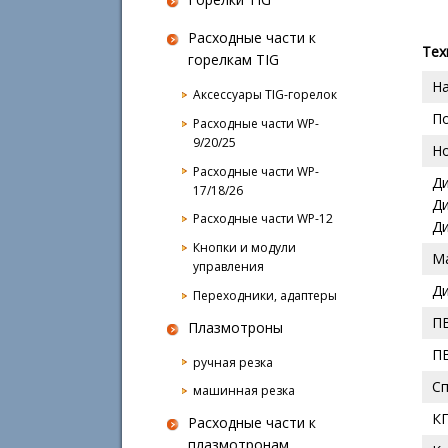
Расходные части к
Тех
горелкам TIG
Н
Аксессуары TIG-горелок
П
Расходные части WP-
9/20/25
Н
Расходные части WP-
Ди
17/18/26
Д
Расходные части WP-12
Ди
Кнопки и модули
М
управления
Д
Переходники, адаптеры
ПВ
Плазмотроны
ПВ
ручная резка
С
машинная резка
К
Расходные части к
плазмотронам