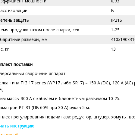
оэффициент мощности
0,93
асс изоляции
В
тепень защиты
IP21S
емя продувки газом после сварки, сек
1-25
абаритные размеры, мм
410х190х31
с, кг
13
плект поставки
версальный сварочный аппарат
елка типа TIG 17 series (WP17 либо SR17) – 150 А (DC), 120 A (AC)
ч;
им массы 300 А с кабелем и байонетным разъёмом 10-25.
зматрон PT-31 (ПВ 60% при 30 А) рукав 5 м.
плект регулирования подачи газа: редуктор, штуцер, хомуты, в
чать инструкцию