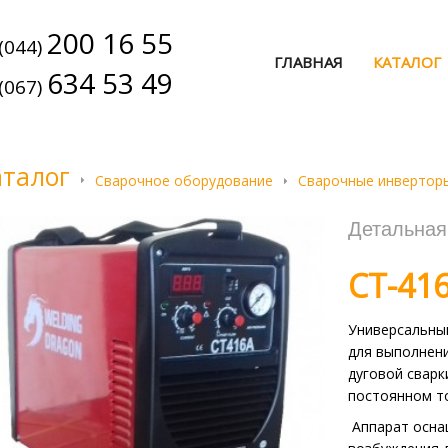
200 16 55
(044)
ГЛАВНАЯ
КАТАЛОГ
634 53 49
(067)
аталог
Сварочное оборудование
Сварочные инвертор
Детальна
CT-41
Универсальны
для выполнени
дуговой сварк
постоянном то
Аппарат осна