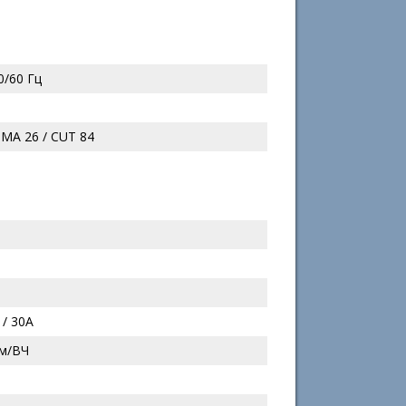
0/60 Гц
MMA 26 / CUT 84
 / 30А
ем/ВЧ