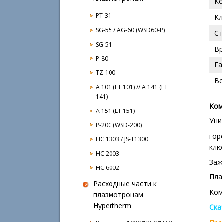
К
PT-31
Кл
SG-55 / AG-60 (WSD60-P)
С
SG-51
Вр
P-80
Г
TZ-100
Ве
A 101 (LT 101) // A 141 (LT
141)
Ком
A 151 (LT 151)
Уни
P-200 (WSD-200)
гор
HC 1303 / JS-T1300
клю
HC 2003
Заж
HC 6002
Пла
Расходные части к
Ком
плазмотронам
Hypertherm
Ска