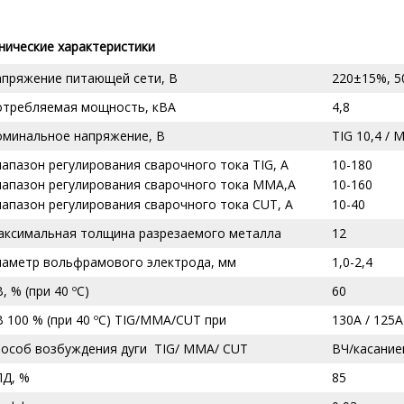
нические характеристики
апряжение питающей сети, В
220±15%, 5
отребляемая мощность, кВА
4,8
оминальное напряжение, В
TIG 10,4 / 
апазон регулирования сварочного тока TIG, А
10-180
иапазон регулирования сварочного тока MMA,А
10-160
апазон регулирования сварочного тока CUT, А
10-40
аксимальная толщина разрезаемого металла
12
иаметр вольфрамового электрода, мм
1,0-2,4
, % (при 40 ºС)
60
 100 % (при 40 ºС) TIG/MMA/CUT при
130А / 125А
пособ возбуждения дуги TIG/ MMA/ CUT
ВЧ/касани
ПД, %
85