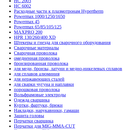
HC 2003
HC 6002
Расходные части к плазмотронам Hypertherm
Powermax 1000/1250/1650
Powermax 45
Powermax 65/85/105/125
MAXPRO 200
HPR 130/260/400 XD
Штекеры и гнезда для сварочного оборудования
Сварочные материалы
Сварочная проволока
омедненная проволока
бронзированная проволока
для меди, бронзы, латуни и медно-никелевых сплавов
для сплавов алюминия
для нержавеющих сталей
для сварки чугуна и наплавки
порошковая проволока
Вольфрамовые электроды
Одежда сварщика
Куртки, фартуки, брюки
Накладки, нарукавники, гамаши
Защита головы
Перчатки сварщика
Перчатки для MIG-MMA-CUT