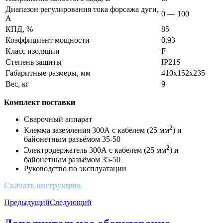
Диапазон регулирования тока форсажа дуги,
0 — 100
А
КПД, %
85
Коэффициент мощности
0,93
Класс изоляции
F
Степень защиты
IP21S
Габаритные размеры, мм
410x152x235
Вес, кг
9
Комплект поставки
Сварочный аппарат
2
Клемма заземления 300А с кабелем (25 мм
) и
байонетным разъёмом 35-50
2
Электродержатель 300А с кабелем (25 мм
) и
байонетным разъёмом 35-50
Руководство по эксплуатации
Скачать инструкцию
Предыдущий
Следующий