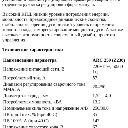
отдельная рукоятка регулировки форсажа дуги.
Высокий КПД, низкий уровень потребления энергии,
мобильность, превосходные динамические свойства,
стабильность горения дуги, низкий уровень напряжения
холостого хода, саморегулирование мощности дуги. А так же
высокая эргономичность, современный дизайн, простота
управления.
Технические характеристики
Наименование параметра
ARC 250 (Z230)
220±15%, 50/60
Напряжение питающей сети, В
Гц
Потребляемый ток, А
57
Диапазон регулирования сварочного тока
20-250
MMA, А
Диаметр электрода, мм
1,5 — 4,0
Потребляемая мощность, кВА
13,2
Номинальные сила тока и напряжение A/В
250/30,0
ПВ при I max, % (при 40 С)
35
ПВ 100%, А (при 40 С)
147
Напряжение холостого хода, В
67