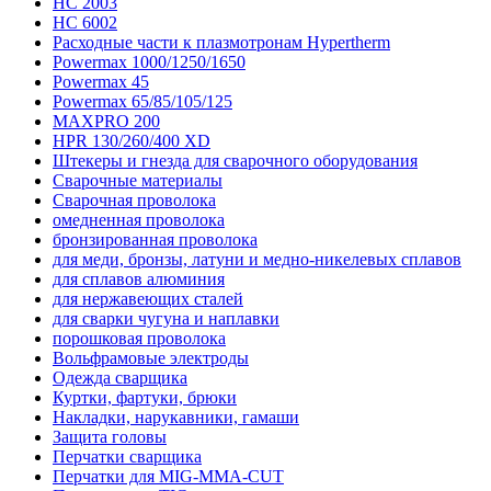
HC 2003
HC 6002
Расходные части к плазмотронам Hypertherm
Powermax 1000/1250/1650
Powermax 45
Powermax 65/85/105/125
MAXPRO 200
HPR 130/260/400 XD
Штекеры и гнезда для сварочного оборудования
Сварочные материалы
Сварочная проволока
омедненная проволока
бронзированная проволока
для меди, бронзы, латуни и медно-никелевых сплавов
для сплавов алюминия
для нержавеющих сталей
для сварки чугуна и наплавки
порошковая проволока
Вольфрамовые электроды
Одежда сварщика
Куртки, фартуки, брюки
Накладки, нарукавники, гамаши
Защита головы
Перчатки сварщика
Перчатки для MIG-MMA-CUT