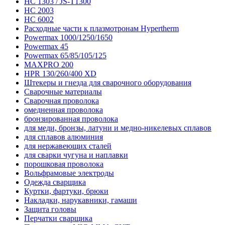
HC 1303 / JS-T1300
HC 2003
HC 6002
Расходные части к плазмотронам Hypertherm
Powermax 1000/1250/1650
Powermax 45
Powermax 65/85/105/125
MAXPRO 200
HPR 130/260/400 XD
Штекеры и гнезда для сварочного оборудования
Сварочные материалы
Сварочная проволока
омедненная проволока
бронзированная проволока
для меди, бронзы, латуни и медно-никелевых сплавов
для сплавов алюминия
для нержавеющих сталей
для сварки чугуна и наплавки
порошковая проволока
Вольфрамовые электроды
Одежда сварщика
Куртки, фартуки, брюки
Накладки, нарукавники, гамаши
Защита головы
Перчатки сварщика