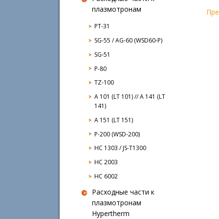
плазмотронам
Пр
PT-31
SG-55 / AG-60 (WSD60-P)
SG-51
P-80
TZ-100
A 101 (LT 101) // A 141 (LT
141)
A 151 (LT 151)
P-200 (WSD-200)
HC 1303 / JS-T1300
HC 2003
HC 6002
Расходные части к
плазмотронам
Hypertherm