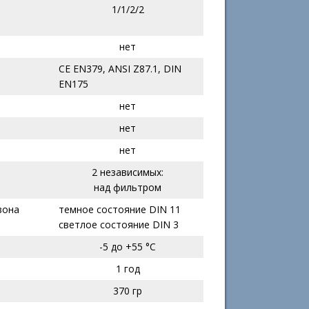
1/1/2/2
нет
CE EN379, ANSI Z87.1, DIN
EN175
нет
нет
нет
2 независимых:
над фильтром
зона
темное состояние DIN 11
светлое состояние DIN 3
-5 до +55 °C
1 год
370 гр