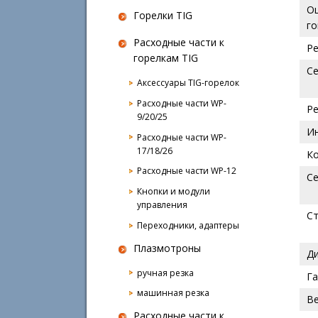
Оц
Горелки TIG
го
Расходные части к
Ре
горелкам TIG
С
Аксессуары TIG-горелок
Расходные части WP-
Р
9/20/25
И
Расходные части WP-
17/18/26
К
Расходные части WP-12
С
Кнопки и модули
управления
Ст
Переходники, адаптеры
Плазмотроны
Д
ручная резка
Га
машинная резка
В
Расходные части к