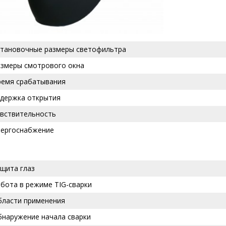
становочные размеры светофильтра
азмеры смотрового окна
ремя срабатывания
адержка открытия
увствительность
нергоснабжение
щита глаз
бота в режиме TIG-сварки
бласти применения
бнаружение начала сварки