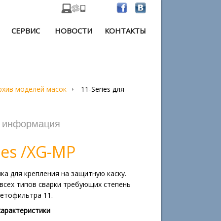
СЕРВИС
НОВОСТИ
КОНТАКТЫ
рхив моделей масок
11-Series для
я информация
ies /XG-MP
а для крепления на защитную каску.
всех типов сварки требующих степень
ветофильтра 11.
характеристики