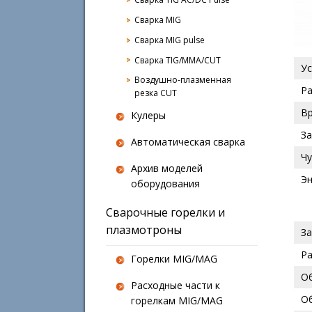
Сварка MIG
Сварка MIG pulse
Сварка TIG/MMA/CUT
У
Воздушно-плазменная
Р
резка CUT
В
Кулеры
З
Автоматическая сварка
Ч
Архив моделей
Э
оборудования
Сварочные горелки и
плазмотроны
За
Ра
Горелки MIG/MAG
О
Расходные части к
О
горелкам MIG/MAG