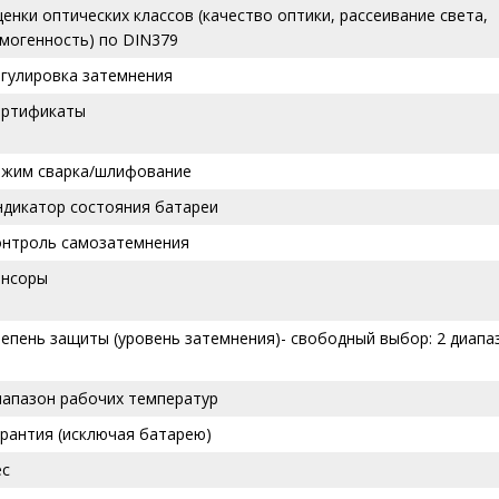
енки оптических классов (качество оптики, рассеивание света,
могенность) по DIN379
гулировка затемнения
ертификаты
ежим сварка/шлифование
ндикатор состояния батареи
онтроль самозатемнения
енсоры
епень защиты (уровень затемнения)- свободный выбор: 2 диапа
иапазон рабочих температур
рантия (исключая батарею)
ес