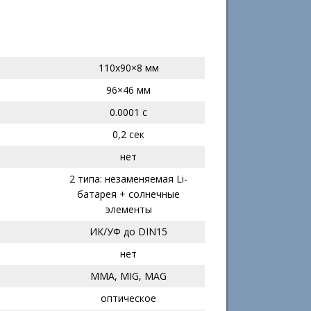
110х90×8 мм
96×46 мм
0.0001 с
0,2 сек
нет
2 типа: незаменяемая Li-
батарея + солнечные
элементы
ИК/УФ до DIN15
нет
MMA, MIG, MAG
оптическое